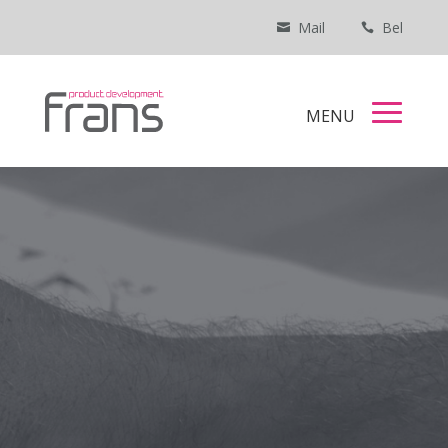
Mail
Bel

