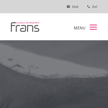
Mail
Bel

